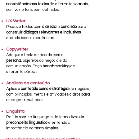
consistência aos textos
de diferentes canais,
com voz e tons bem definidos.
UX Writer
Produzo textos com
clareza
e
concisão
para
construir
diálogos relevantes e inclusivos
,
criando boas experiências.
Copywriter
Adequo o texto de acordo com a
persona
,
objetivos do negócio e da
comunicação
.
Faço
benchmarking
de
diferentes
á
reas
.
An
alista de conteúdo
Aplico o
conteúdo como estratégia
de negócio,
com princípios, metas e atividades claros para
alcançar resultado
s.
Linguista
Reflito sobre a
linguagem de forma
livre de
preconceito linguístico
e entendo a
importância do
texto simples
.