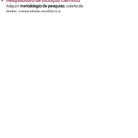
Pesquisadora de Iniciação Científica
Adquiri
metodologia de pesquisa
, coleta de
dados, capacidade analítica e
de
documentação
.
Professora
Desenvolvi didática para transmitir conteúdos
técnicos e complexos de forma
simples e fácil
de entender
.
Corretora de redação
Desenvolvi minha
escuta ativa
para dar
feedbacks construtivos e aprimorei o uso
da
gramática
na norma culta.
Assistente de Acervo
Aprendia princípios da
Arquitetura da
Informação
e a importância do registro,
memória e cultura de um povo.
Vamos nos